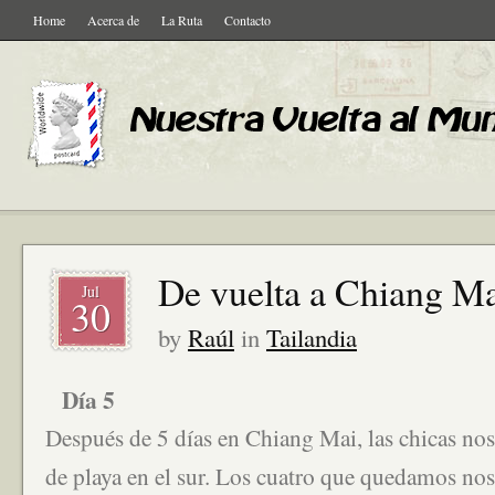
Home
Acerca de
La Ruta
Contacto
De vuelta a Chiang Ma
Jul
30
by
Raúl
in
Tailandia
Día 5
Después de 5 días en Chiang Mai, las chicas nos
de playa en el sur. Los cuatro que quedamos no