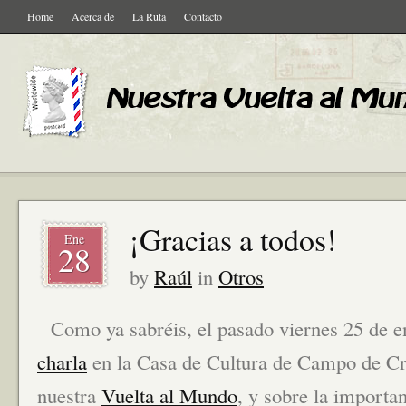
Home
Acerca de
La Ruta
Contacto
¡Gracias a todos!
Ene
28
by
Raúl
in
Otros
Como ya sabréis, el pasado viernes 25 de 
charla
en la Casa de Cultura de Campo de Cr
nuestra
Vuelta al Mundo
, y sobre la importa