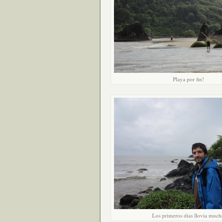
Playa por fin!
Los primeros dias llovia muc