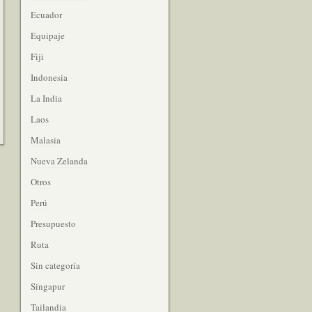
Ecuador
Equipaje
Fiji
Indonesia
La India
Laos
Malasia
Nueva Zelanda
Otros
Perú
Presupuesto
Ruta
Sin categoría
Singapur
Tailandia