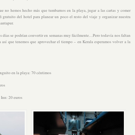
e no hemos hecho más que tumbarnos en la playa, jugar a las cartas y comer
gratuito del hotel para planear un poco el resto del viaje y organizar nuestra
nantapur.
s días se podrían convertir en semanas muy fácilmente…Pero todavía nos faltan
a así que tenemos que aprovechar el tiempo – en Kerala esperamos volver a la
inguito en la playa: 70 céntimos
uros
 Inn: 20 euros