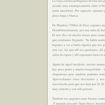
La vieja colonia portuguesa de Goa nos p
situado muy estratégicamente entre el Nor
estilo mochilero. Por supuesto optamos
playa larga y blanca.
De Mumbai (700km de Goa) cogimos un tr
Desafortunadamente, por una serie de fac
El tren iba con mucho retraso pero com
que estaríamos llegando. No había nadie a
bajamos a ver si había alguien que nos p
otra vez. Así que allí nos quedamos. ¡El 
salita de espera y allí esperamos hasta la
Aparte de aquel incidente, nuestra seman
hay poca gente y mucha tranquilidad – el
chaparrones pero también pudimos toma
Aprovechamos estos descuentos y no
euros/noche pero que nos dejó por 20. El
muy cómoda y con wifi gratuito.
También nos pegamos unas buenas comida
¡Y menudo pescado! Super fresco, buenísi