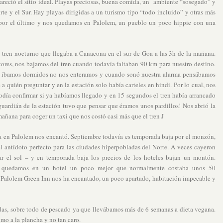
areció el sitio ideal. Playas preciosas, buena comida, un ambiente “sosegado” y
te y el Sur. Hay playas dirigidas a un turismo tipo “todo incluido” y otras más
 por el último y nos quedamos en Palolem, un pueblo un poco hippie con una
en nocturno que llegaba a Canacona en el sur de Goa a las 3h de la mañana.
tores, nos bajamos del tren cuando todavía faltaban 90 km para nuestro destino.
o íbamos dormidos no nos enteramos y cuando sonó nuestra alarma pensábamos
 quién preguntar y en la estación solo había carteles en hindi. Por lo cual, nos
odía confirmar si ya habíamos llegado y en 15 segundos el tren había arrancado
guardián de la estación tuvo que pensar que éramos unos pardillos! Nos abrió la
 mañana para coger un taxi que nos costó casi más que el tren J
a en Palolem nos encantó. Septiembre todavía es temporada baja por el monzón,
 antídoto perfecto para las ciudades hiperpobladas del Norte. A veces cayeron
r el sol – y en temporada baja los precios de los hoteles bajan un montón.
s quedamos en un hotel un poco mejor que normalmente costaba unos 50
 Palolem Green Inn nos ha encantado, un poco apartado, habitación impecable y
s, sobre todo de pescado ya que llevábamos más de 6 semanas a dieta vegana.
mo a la plancha y no tan caro.