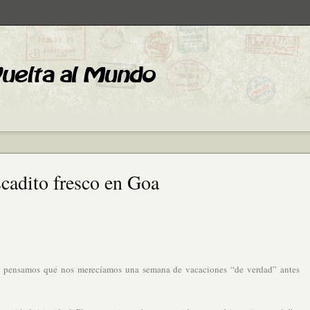
scadito fresco en Goa
nas pensamos que nos merecíamos una semana de vacaciones “de verdad” antes