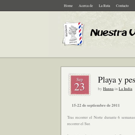
Home
Acerca de
La Ruta
Contacto
Playa y pe
Sep
23
by
Hanna
in
La India
15-22 de septiembre de 2011
Tras recorrer el Norte durante 6 sema
recorrer el Sur.