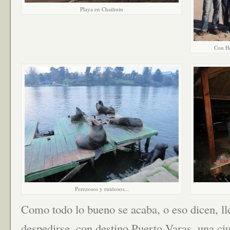
Playa en Chaihuin
Con He
Perezosos y ruidosos...
Como todo lo bueno se acaba, o eso dicen, l
despedirse, con destino Puerto Varas, una ci