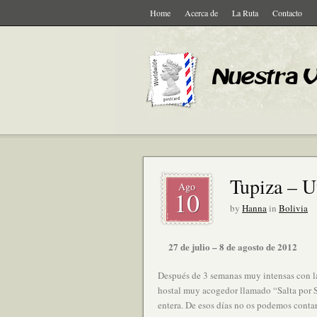
Home
Acerca de
La Ruta
Contacto
Tupiza – U
Ago
10
by
Hanna
in
Bolivia
27 de julio – 8 de agosto de 2012
Después de 3 semanas muy intensas con la
hostal muy acogedor llamado “Salta por S
entera. De esos días no os podemos conta