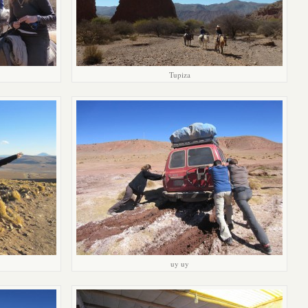
Tupiza
uy uy