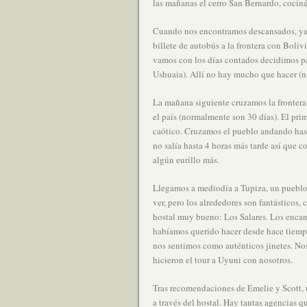
las mañanas el cerro San Bernardo, cocin
Cuando nos encontramos descansados, ya 
billete de autobús a la frontera con Boliv
vamos con los días contados decidimos pa
Ushuaia). Allí no hay mucho que hacer (ni
La mañana siguiente cruzamos la frontera
el país (normalmente son 30 días). El pri
caótico. Cruzamos el pueblo andando hast
no salía hasta 4 horas más tarde así que 
algún eurillo más.
Llegamos a mediodía a Tupiza, un pueblo 
ver, pero los alrededores son fantásticos
hostal muy bueno: Los Salares. Los encan
habíamos querido hacer desde hace tiempo
nos sentimos como auténticos jinetes. No
hicieron el tour a Uyuni con nosotros.
Tras recomendaciones de Emelie y Scott, 
a través del hostal. Hay tantas agencias 