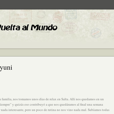
yuni
 familia, nos tomamos unos días de relax en Salta. Allí nos quedamos en un
iempre” y quizás eso contribuyó a que nos quedáramos al final una semana
r nada interesante, pero un poco de rutina no nos vino nada mal. Subíamos todas