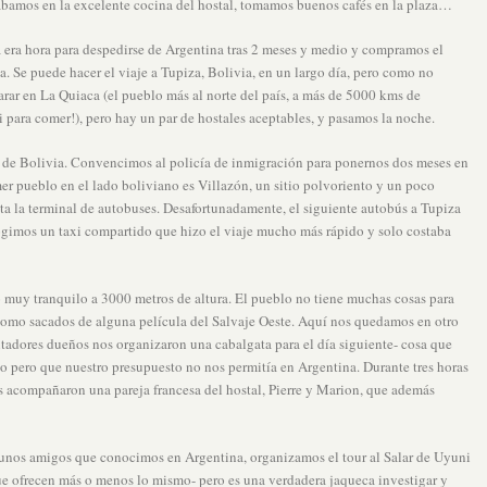
ábamos en la excelente cocina del hostal, tomamos buenos cafés en la plaza…
era hora para despedirse de Argentina tras 2 meses y medio y compramos el
ia. Se puede hacer el viaje a Tupiza, Bolivia, en un largo día, pero como no
rar en La Quiaca (el pueblo más al norte del país, a más de 5000 kms de
 para comer!), pero hay un par de hostales aceptables, y pasamos la noche.
 de Bolivia. Convencimos al policía de inmigración para ponernos dos meses en
mer pueblo en el lado boliviano es Villazón, un sitio polvoriento y un poco
a la terminal de autobuses. Desafortunadamente, el siguiente autobús a Tupiza
cogimos un taxi compartido que hizo el viaje mucho más rápido y solo costaba
muy tranquilo a 3000 metros de altura. El pueblo no tiene muchas cosas para
, como sacados de alguna película del Salvaje Oeste. Aquí nos quedamos en otro
tadores dueños nos organizaron una cabalgata para el día siguiente- cosa que
 pero que nuestro presupuesto no nos permitía en Argentina. Durante tres horas
s acompañaron una pareja francesa del hostal, Pierre y Marion, que además
unos amigos que conocimos en Argentina, organizamos el tour al Salar de Uyuni
que ofrecen más o menos lo mismo- pero es una verdadera jaqueca investigar y