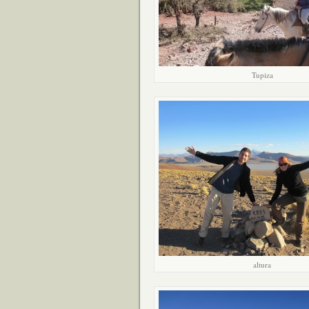
Tupiza
altura