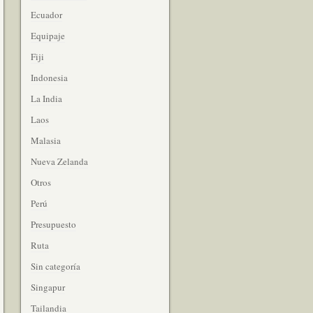
Ecuador
Equipaje
Fiji
Indonesia
La India
Laos
Malasia
Nueva Zelanda
Otros
Perú
Presupuesto
Ruta
Sin categoría
Singapur
Tailandia