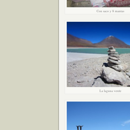
Con saco y 8 mantas
La laguna verde