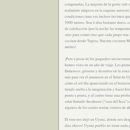
compararlas. La mayoría de la gente sale 
realmente mágicos en la esquina suroeste 
condiciones (una vez incluso tuvimos que 
5000 metros. Son 4 días bastante duros,
de calefacción (por la noche las tempera
sitio para comer sino que cada grupo trae 
cocinar desde Tupiza. Nuestra cocinera Ma
mérito!
¡Pero a pesar de los pequeños inconvenien
hemos visto en un año de viaje. Los primer
flamencos, géiseres y desiertos en la zon
más para ver el amanecer en el Salar de U
cómo el sol iba apareciendo en el horizon
rienda suelta a la imaginación y hacer fo
punta a punta, y el centro tiene una prof
salar llamado Incahuasi (“casa del Inca”) 
algunos de los cuales tenían cientos de añ
El tour nos dejó en Uyuni, donde nos desp
días chicos! Uyuni pueblo no tiene nada p