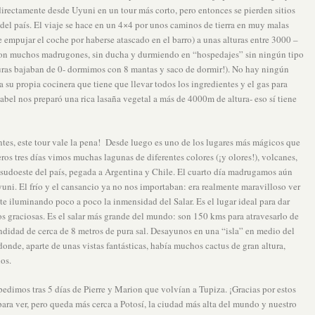
directamente desde Uyuni en un tour más corto, pero entonces se pierden sitios
del país. El viaje se hace en un 4×4 por unos caminos de tierra en muy malas
empujar el coche por haberse atascado en el barro) a unas alturas entre 3000 –
 con muchos madrugones, sin ducha y durmiendo en “hospedajes” sin ningún tipo
turas bajaban de 0- dormimos con 8 mantas y saco de dormir!). No hay ningún
a su propia cocinera que tiene que llevar todos los ingredientes y el gas para
bel nos preparó una rica lasaña vegetal a más de 4000m de altura- eso sí tiene
tes, este tour vale la pena! Desde luego es uno de los lugares más mágicos que
os tres días vimos muchas lagunas de diferentes colores (¡y olores!), volcanes,
a sudoeste del país, pegada a Argentina y Chile. El cuarto día madrugamos aún
yuni. El frío y el cansancio ya no nos importaban: era realmente maravilloso ver
te iluminando poco a poco la inmensidad del Salar. Es el lugar ideal para dar
tos graciosas. Es el salar más grande del mundo: son 150 kms para atravesarlo de
undidad de cerca de 8 metros de pura sal. Desayunos en una “isla” en medio del
donde, aparte de unas vistas fantásticas, había muchos cactus de gran altura,
os.
edimos tras 5 días de Pierre y Marion que volvían a Tupiza. ¡Gracias por estos
ara ver, pero queda más cerca a Potosí, la ciudad más alta del mundo y nuestro